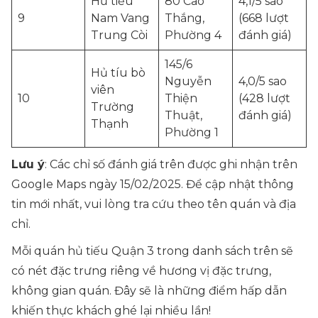
Hủ tiếu
80 Cao
4,1/5 sao
9
Nam Vang
Thắng,
(668 lượt
Trung Còi
Phường 4
đánh giá)
145/6
Hủ tíu bò
Nguyễn
4,0/5 sao
viên
10
Thiện
(428 lượt
Trường
Thuật,
đánh giá)
Thạnh
Phường 1
Lưu ý
: Các chỉ số đánh giá trên được ghi nhận trên
Google Maps ngày 15/02/2025. Để cập nhật thông
tin mới nhất, vui lòng tra cứu theo tên quán và địa
chỉ.
Mỗi quán hủ tiếu Quận 3 trong danh sách trên sẽ
có nét đặc trưng riêng về hương vị đặc trưng,
không gian quán. Đây sẽ là những điểm hấp dẫn
khiến thực khách ghé lại nhiều lần!