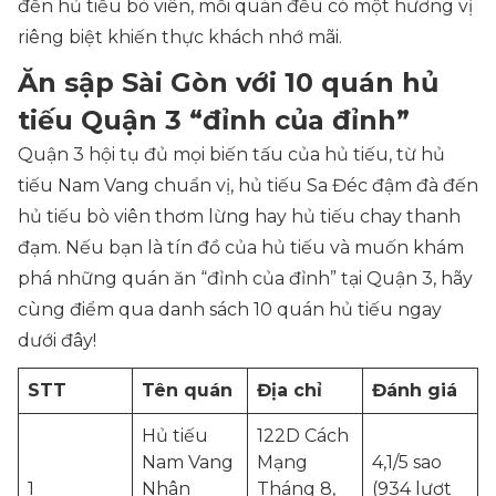
đến hủ tiếu bò viên, mỗi quán đều có một hương vị
riêng biệt khiến thực khách nhớ mãi.
Ăn sập Sài Gòn với 10 quán hủ
tiếu Quận 3 “đỉnh của đỉnh”
Quận 3 hội tụ đủ mọi biến tấu của hủ tiếu, từ hủ
tiếu Nam Vang chuẩn vị, hủ tiếu Sa Đéc đậm đà đến
hủ tiếu bò viên thơm lừng hay hủ tiếu chay thanh
đạm. Nếu bạn là tín đồ của hủ tiếu và muốn khám
phá những quán ăn “đỉnh của đỉnh” tại Quận 3, hãy
cùng điểm qua danh sách 10 quán hủ tiếu ngay
dưới đây!
STT
Tên quán
Địa chỉ
Đánh giá
Hủ tiếu
122D Cách
Nam Vang
Mạng
4,1/5 sao
1
Nhân
Tháng 8,
(934 lượt