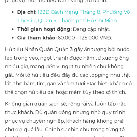
phục vụ món hủ tiếu Nam Vang trứ danh.
Địa chỉ:
122D Cách Mạng Tháng 8, Phường Võ
Thị Sáu, Quận 3, Thành phố Hồ Chí Minh
.
Thời gian hoạt động:
Đang cập nhật.
Giá tham khảo:
60.000 – 125.000 VNĐ.
Hủ tiếu Nhân Quán Quận 3 gây ấn tượng bởi nước
lèo trong veo, ngọt thanh được hầm từ xương ống
nhiều giờ, mang đến vị ngọt tự nhiên chứ không
gắt. Mỗi tô hủ tiếu đều đầy đủ các topping như thịt
lát, thịt bằm, tim, gan và tôm tươi. Đặc biệt, khách có
thể chọn hủ tiếu dai hoặc mềm tùy theo sở thích.
Không gian quán sạch sẽ, rộng rãi và luôn tấp nập
thực khách. Dù quán đông nhưng nhờ quy trình
phục vụ chuyên nghiệp, khách hàng không phải
chờ đợi quá lâu. Chính sự chỉn chu trong từng tô