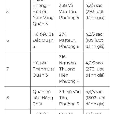
Phong –
338 Võ
4,2/5 sao
5
Hủ tiếu
Văn Tần,
(293 lượt
Nam Vang
Phường 5
đánh giá)
Quận 3
Hủ tiếu Sa
274
4,2/5 sao
6
Đéc Quận
Pasteur,
(109 lượt
3
Phường 8
đánh giá)
316
Hủ tiếu
Nguyễn
4,0/5 sao
7
Thành Đạt
Thượng
(273 lượt
Quận 3
Hiền,
đánh giá)
Phường 4
Quán hủ
391 Võ Văn
4,4/5 sao
8
tiếu Hồng
Tần,
(1802 lượt
Phát
Phường 5
đánh giá)