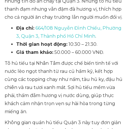
những tín đồ ăn chay tại Quận 3. Những tô hủ tiếu
thanh đạm nhưng vẫn đậm đà hương vị, thích hợp
cho cả người ăn chay trường lẫn người muốn đổi vị.
Địa chỉ:
664/108 Nguyễn Đình Chiểu, Phường
3, Quận 3, Thành phố Hồ Chí Minh
.
Thời gian hoạt động:
10:30 – 21:30.
Giá tham khảo:
50.000 – 60.000 VNĐ.
Tô hủ tiếu tại Nhân Tâm được chế biến tinh tế với
nước lèo ngọt thanh từ rau củ hầm kỹ, kết hợp
cùng các topping chay như nấm, tàu hũ ky, đậu hủ
chiên và rau tươi xanh mát. Sợi hủ tiếu mềm vừa
phải, thấm đẫm hương vị nước dùng, giúp thực
khách cảm nhận trọn vẹn sự hài hòa trong từng
miếng ăn.
Không gian quán hủ tiếu Quận 3 này tuy đơn giản