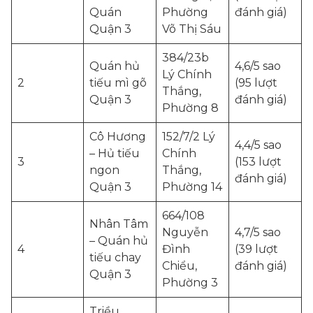
Quán
Phường
đánh giá)
Quận 3
Võ Thị Sáu
384/23b
Quán hủ
4,6/5 sao
Lý Chính
2
tiếu mì gõ
(95 lượt
Thắng,
Quận 3
đánh giá)
Phường 8
Cô Hương
152/7/2 Lý
4,4/5 sao
– Hủ tiếu
Chính
3
(153 lượt
ngon
Thắng,
đánh giá)
Quận 3
Phường 14
664/108
Nhân Tâm
Nguyễn
4,7/5 sao
– Quán hủ
4
Đình
(39 lượt
tiếu chay
Chiểu,
đánh giá)
Quận 3
Phường 3
Triều