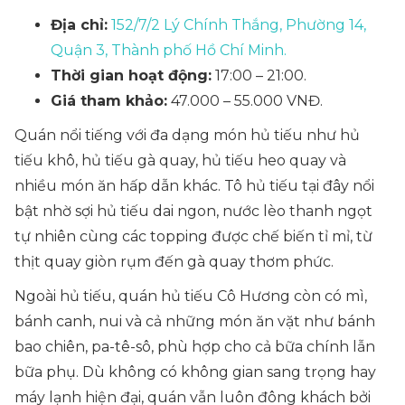
Địa chỉ:
152/7/2 Lý Chính Thắng, Phường 14,
Quận 3, Thành phố Hồ Chí Minh.
Thời gian hoạt động:
17:00 – 21:00.
Giá tham khảo:
47.000 – 55.000 VNĐ.
Quán nổi tiếng với đa dạng món hủ tiếu như hủ
tiếu khô, hủ tiếu gà quay, hủ tiếu heo quay và
nhiều món ăn hấp dẫn khác. Tô hủ tiếu tại đây nổi
bật nhờ sợi hủ tiếu dai ngon, nước lèo thanh ngọt
tự nhiên cùng các topping được chế biến tỉ mỉ, từ
thịt quay giòn rụm đến gà quay thơm phức.
Ngoài hủ tiếu, quán hủ tiếu Cô Hương còn có mì,
bánh canh, nui và cả những món ăn vặt như bánh
bao chiên, pa-tê-sô, phù hợp cho cả bữa chính lẫn
bữa phụ. Dù không có không gian sang trọng hay
máy lạnh hiện đại, quán vẫn luôn đông khách bởi