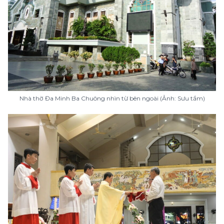
Nhà thờ Đa Minh Ba Chuông nhìn từ bên ngoài (Ảnh: Sưu tầm)