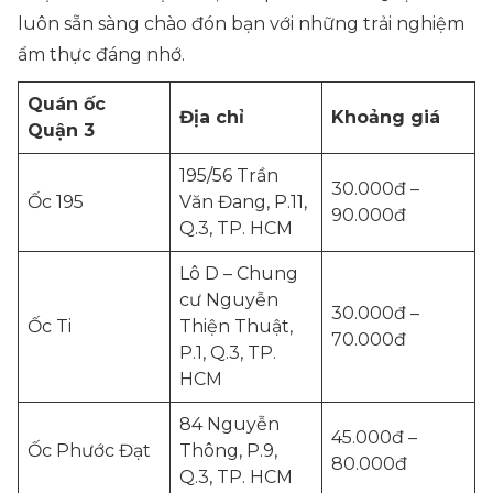
luôn sẵn sàng chào đón bạn với những trải nghiệm
ẩm thực đáng nhớ.
Quán ốc
Địa chỉ
Khoảng giá
Quận 3
195/56 Trần
30.000đ –
Ốc 195
Văn Đang, P.11,
90.000đ
Q.3, TP. HCM
Lô D – Chung
cư Nguyễn
30.000đ –
Ốc Ti
Thiện Thuật,
70.000đ
P.1, Q.3, TP.
HCM
84 Nguyễn
45.000đ –
Ốc Phước Đạt
Thông, P.9,
80.000đ
Q.3, TP. HCM