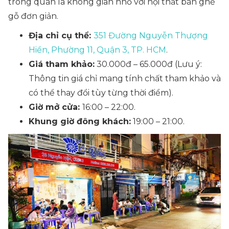
trong quán là không gian nhỏ với nội thất bàn ghế
gỗ đơn giản.
Địa chỉ cụ thể:
351 Đường Nguyễn Thượng
Hiền, Phường 11, Quận 3, TP. HCM
.
Giá tham khảo:
30.000đ – 65.000đ (Lưu ý:
Thông tin giá chỉ mang tính chất tham khảo và
có thể thay đổi tùy từng thời điểm).
Giờ mở cửa:
16:00 – 22:00.
Khung giờ đông khách:
19:00 – 21:00.