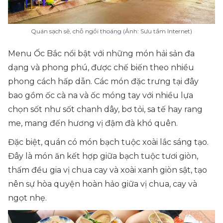
Quán sạch sẽ, chỗ ngồi thoáng (Ảnh: Sưu tầm Internet)
Menu Ốc Bắc nổi bật với những món hải sản đa
dạng và phong phú, được chế biến theo nhiều
phong cách hấp dẫn. Các món đặc trưng tại đây
bao gồm ốc cà na và ốc móng tay với nhiều lựa
chọn sốt như sốt chanh dây, bơ tỏi, sa tế hay rang
me, mang đến hương vị đậm đà khó quên.
Đặc biệt, quán có món bạch tuộc xoài lắc sáng tạo.
Đây là món ăn kết hợp giữa bạch tuộc tươi giòn,
thấm đều gia vị chua cay và xoài xanh giòn sật, tạo
nên sự hòa quyện hoàn hảo giữa vị chua, cay và
ngọt nhẹ.