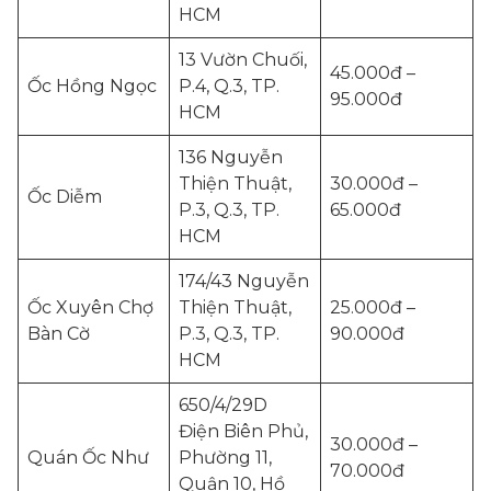
HCM
13 Vườn Chuối,
45.000đ –
Ốc Hồng Ngọc
P.4, Q.3, TP.
95.000đ
HCM
136 Nguyễn
Thiện Thuật,
30.000đ –
Ốc Diễm
P.3, Q.3, TP.
65.000đ
HCM
174/43 Nguyễn
Ốc Xuyên Chợ
Thiện Thuật,
25.000đ –
Bàn Cờ
P.3, Q.3, TP.
90.000đ
HCM
650/4/29D
Điện Biên Phủ,
30.000đ –
Quán Ốc Như
Phường 11,
70.000đ
Quận 10, Hồ