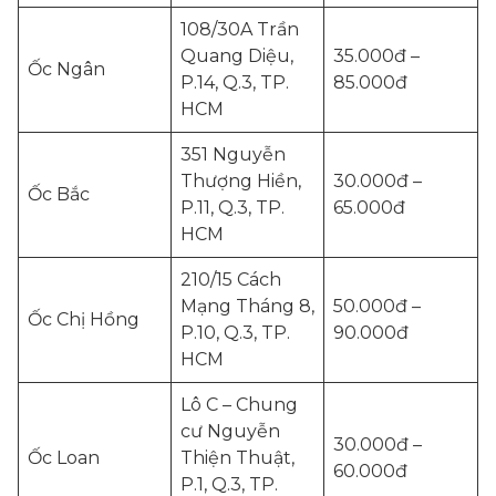
108/30A Trần
Quang Diệu,
35.000đ –
Ốc Ngân
P.14, Q.3, TP.
85.000đ
HCM
351 Nguyễn
Thượng Hiền,
30.000đ –
Ốc Bắc
P.11, Q.3, TP.
65.000đ
HCM
210/15 Cách
Mạng Tháng 8,
50.000đ –
Ốc Chị Hồng
P.10, Q.3, TP.
90.000đ
HCM
Lô C – Chung
cư Nguyễn
30.000đ –
Ốc Loan
Thiện Thuật,
60.000đ
P.1, Q.3, TP.