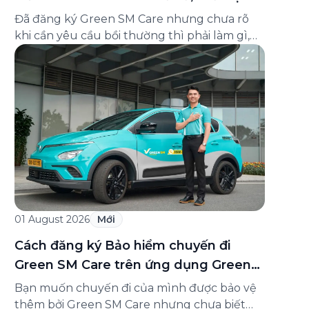
và cách liên hệ hỗ trợ
Đã đăng ký Green SM Care nhưng chưa rõ
khi cần yêu cầu bồi thường thì phải làm gì,
hồ sơ ra sao, hay giấy chứng nhận bảo hiểm
tìm ở đâu? Bài viết này tổng hợp đầy đủ các
câu hỏi thường gặp nhất về quy trình bồi
thường và hỗ trợ của Green […]
01 August 2026
Mới
Cách đăng ký Bảo hiểm chuyến đi
Green SM Care trên ứng dụng Green
SM
Bạn muốn chuyến đi của mình được bảo vệ
thêm bởi Green SM Care nhưng chưa biết