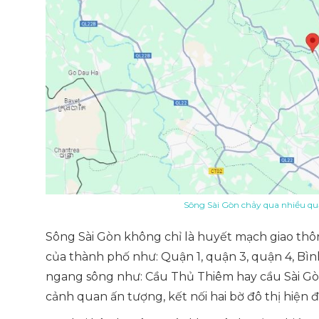
Sông Sài Gòn chảy qua nhiều q
Sông Sài Gòn không chỉ là huyết mạch giao th
của thành phố như: Quận 1, quận 3, quận 4, Bì
ngang sông như: Cầu Thủ Thiêm hay cầu Sài Gòn
cảnh quan ấn tượng, kết nối hai bờ đô thị hiện 