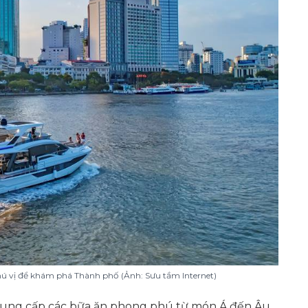
thú vị để khám phá Thành phố (Ảnh: Sưu tầm Internet)
 cung cấp các bữa ăn phong phú từ món Á đến Âu