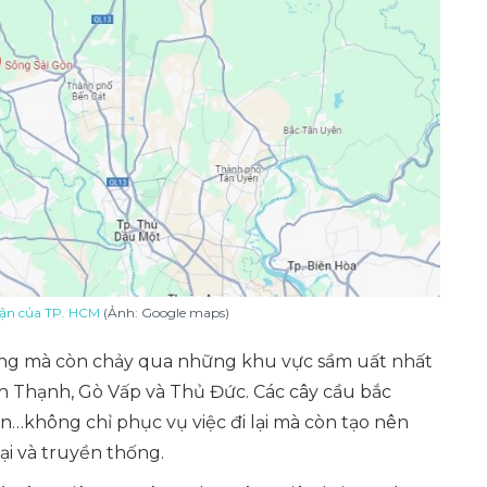
uận của TP. HCM
(Ảnh: Google maps)
ông mà còn chảy qua những khu vực sầm uất nhất
nh Thạnh, Gò Vấp và Thủ Đức. Các cây cầu bắc
…không chỉ phục vụ việc đi lại mà còn tạo nên
đại và truyền thống.