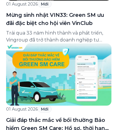
01 August 2026
Mới
Mừng sinh nhật VIN33: Green SM ưu
đãi đặc biệt cho hội viên VinClub
Trải qua 33 năm hình thành và phát triển,
Vingroup đã trở thành doanh nghiệp tư
nhân đa ngành lớn nhất Việt Nam, lọt Top 30
doanh nghiệp lớn nhất Đông Nam Á theo
bảng xếp hạng của Tạp chí Fortune (Mỹ).
Nhân kỷ niệm 33 năm thành lập (8/8/1993
đến 8/8/2026), Green SM trân […]
01 August 2026
Mới
Giải đáp thắc mắc về bồi thường Bảo
hiểm Green SM Care: Hồ sơ, thời hạn