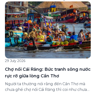
đăng ký ở đâu? Bài viết dưới đây sẽ hướng
dẫn chi tiết cách tham gia (và hủy tham gia)
gói bảo hiểm này ngay trên ứng dụng Green
SM, cùng những lưu ý quan trọng trước khi
[…]
29 July 2026
Chợ nổi Cái Răng: Bức tranh sông nước
rực rỡ giữa lòng Cần Thơ
Người ta thường nói rằng đến Cần Thơ mà
chưa ghé chợ nổi Cái Răng thì coi như chưa
chạm được vào hồn của miền Tây. Từng
đoàn ghe xuồng chở đầy trái cây rực rỡ, tiếng