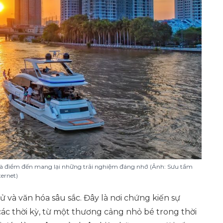
 là điểm đến mang lại những trải nghiệm đáng nhớ (Ảnh: Sưu tầm
ternet)
ử và văn hóa sâu sắc. Đây là nơi chứng kiến sự
c thời kỳ, từ một thương cảng nhỏ bé trong thời