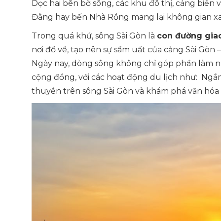
Dọc hai bên bờ sông, các khu đô thị, cảng biển
Đằng hay bến Nhà Rồng mang lại không gian xa
Trong quá khứ, sông Sài Gòn là
con đường gia
nơi đổ về, tạo nên sự sầm uất của cảng Sài Gò
Ngày nay, dòng sông không chỉ góp phần làm nê
cộng đồng, với các hoạt động du lịch như: Ngắ
thuyền trên sông Sài Gòn và khám phá văn hóa 