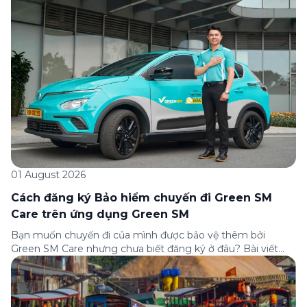
của Green […]
01 August 2026
Cách đăng ký Bảo hiểm chuyến đi Green SM
Care trên ứng dụng Green SM
Bạn muốn chuyến đi của mình được bảo vệ thêm bởi
Green SM Care nhưng chưa biết đăng ký ở đâu? Bài viết
dưới đây sẽ hướng dẫn chi tiết cách tham gia (và hủy tham
gia) gói bảo hiểm này ngay trên ứng dụng Green SM, cùng
những lưu ý quan trọng trước khi […]