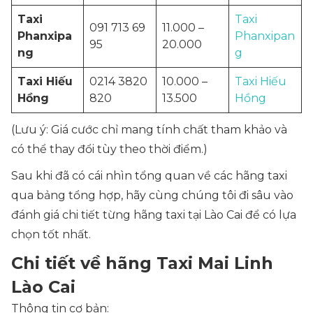
Taxi
Taxi
091 713 69
11.000 –
Phanxipa
Phanxipan
95
20.000
ng
g
Taxi Hiếu
0214 3820
10.000 –
Taxi Hiếu
Hồng
820
13.500
Hồng
(Lưu ý: Giá cước chỉ mang tính chất tham khảo và
có thể thay đổi tùy theo thời điểm.)
Sau khi đã có cái nhìn tổng quan về các hãng taxi
qua bảng tổng hợp, hãy cùng chúng tôi đi sâu vào
đánh giá chi tiết từng hãng taxi tại Lào Cai để có lựa
chọn tốt nhất.
Chi tiết về hãng Taxi Mai Linh
Lào Cai
Thông tin cơ bản: