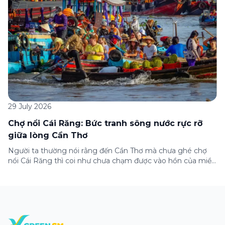
29 July 2026
Chợ nổi Cái Răng: Bức tranh sông nước rực rỡ
giữa lòng Cần Thơ
Người ta thường nói rằng đến Cần Thơ mà chưa ghé chợ
nổi Cái Răng thì coi như chưa chạm được vào hồn của miền
Tây. Từng đoàn ghe xuồng chở đầy trái cây rực rỡ, tiếng
máy nổ lách tách hòa cùng tiếng rao mời vang vọng trong
sương sớm, và cả những cây […]