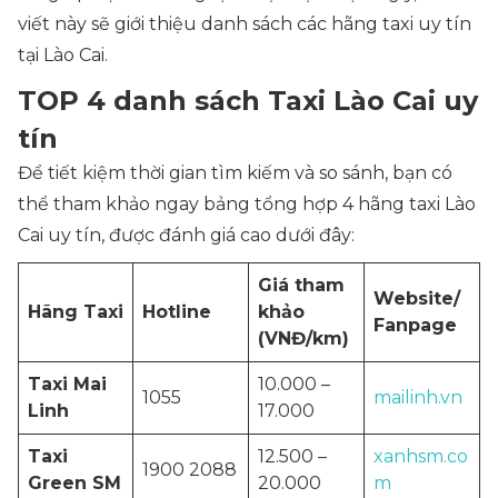
viết này sẽ giới thiệu danh sách các hãng taxi uy tín
tại Lào Cai.
TOP 4 danh sách Taxi Lào Cai uy
tín
Để tiết kiệm thời gian tìm kiếm và so sánh, bạn có
thể tham khảo ngay bảng tổng hợp 4 hãng taxi Lào
Cai uy tín, được đánh giá cao dưới đây:
Giá tham
Website/
Hãng Taxi
Hotline
khảo
Fanpage
(VNĐ/km)
Taxi Mai
10.000 –
1055
mailinh.vn
Linh
17.000
Taxi
12.500 –
xanhsm.co
1900 2088
Green SM
20.000
m