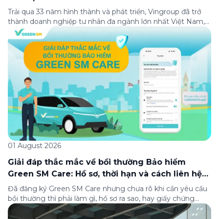
Trải qua 33 năm hình thành và phát triển, Vingroup đã trở
thành doanh nghiệp tư nhân đa ngành lớn nhất Việt Nam,
lọt Top 30 doanh nghiệp lớn nhất Đông Nam Á theo bảng
xếp hạng của Tạp chí Fortune (Mỹ). Nhân kỷ niệm 33 năm
thành lập (8/8/1993 đến 8/8/2026), Green SM trân […]
01 August 2026
Giải đáp thắc mắc về bồi thường Bảo hiểm
Green SM Care: Hồ sơ, thời hạn và cách liên hệ
hỗ trợ
Đã đăng ký Green SM Care nhưng chưa rõ khi cần yêu cầu
bồi thường thì phải làm gì, hồ sơ ra sao, hay giấy chứng
nhận bảo hiểm tìm ở đâu? Bài viết này tổng hợp đầy đủ các
câu hỏi thường gặp nhất về quy trình bồi thường và hỗ trợ