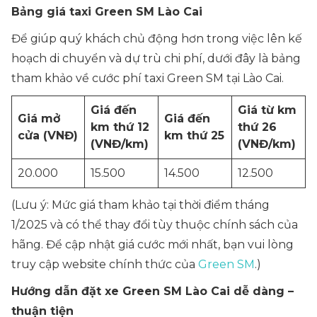
Bảng giá taxi Green SM Lào Cai
Để giúp quý khách chủ động hơn trong việc lên kế
hoạch di chuyển và dự trù chi phí, dưới đây là bảng
tham khảo về cước phí taxi Green SM tại Lào Cai.
Giá đến
Giá từ km
Giá mở
Giá đến
km thứ 12
thứ 26
cửa (VNĐ)
km thứ 25
(VNĐ/km)
(VNĐ/km)
20.000
15.500
14.500
12.500
(Lưu ý: Mức giá tham khảo tại thời điểm tháng
1/2025 và có thể thay đổi tùy thuộc chính sách của
hãng. Để cập nhật giá cước mới nhất, bạn vui lòng
truy cập website chính thức của
Green SM
.)
Hướng dẫn đặt xe Green SM Lào Cai dễ dàng –
thuận tiện