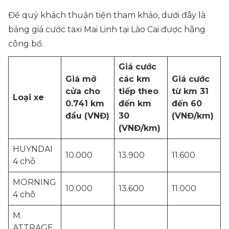
Để quý khách thuận tiện tham khảo, dưới đây là
bảng giá cước taxi Mai Linh tại Lào Cai được hãng
công bố.
Giá cước
Giá mở
các km
Giá cước
cửa cho
tiếp theo
từ km 31
Loại xe
0.741 km
đến km
đến 60
đầu (VNĐ)
30
(VNĐ/km)
(VNĐ/km)
HUYNDAI
10.000
13.900
11.600
4 chỗ
MORNING
10.000
13.600
11.000
4 chỗ
M.
ATTRAGE,