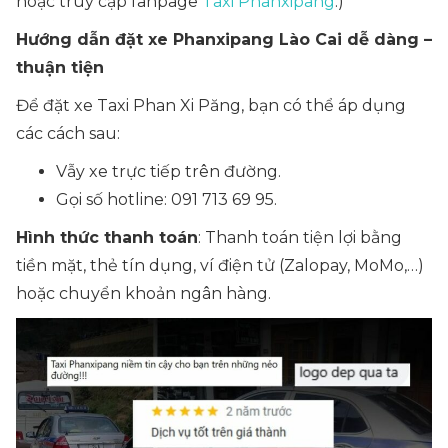
hoặc
truy cập fanpage
Taxi Phanxipang
.)
Hướng dẫn đặt xe Phanxipang Lào Cai dễ dàng –
thuận tiện
Để đặt xe Taxi Phan Xi Păng, bạn có thể áp dụng
các cách sau:
Vẫy xe trực tiếp trên đường.
Gọi số hotline: 091 713 69 95.
Hình thức thanh toán
: Thanh toán tiện lợi bằng
tiền mặt, thẻ tín dụng, ví điện tử (Zalopay, MoMo,…)
hoặc
chuyển khoản ngân hàng
.