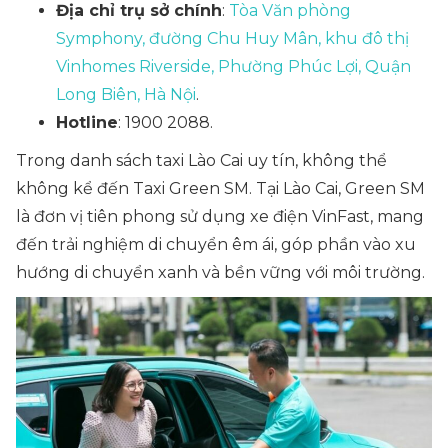
Địa chỉ trụ sở chính
:
Tòa Văn phòng
Symphony, đường Chu Huy Mân, khu đô thị
Vinhomes Riverside, Phường Phúc Lợi, Quận
Long Biên, Hà Nội
.
Hotline
: 1900 2088.
Trong danh sách taxi Lào Cai uy tín, không thể
không kể đến Taxi Green SM. Tại Lào Cai, Green SM
là đơn vị tiên phong sử dụng xe điện VinFast, mang
đến trải nghiệm di chuyển êm ái, góp phần vào xu
hướng di chuyển xanh và bền vững với môi trường.