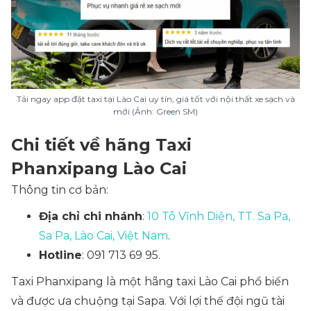
Tải ngay app đặt taxi tại Lào Cai uy tín, giá tốt với nội thất xe sạch và
mới (Ảnh: Green SM)
Chi tiết về hãng Taxi
Phanxipang Lào Cai
Thông tin cơ bản:
Địa chỉ chi nhánh
:
10 Tô Vĩnh Diện, TT. Sa Pa,
Sa Pa, Lào Cai, Việt Nam
.
Hotline
: 091 713 69 95.
Taxi Phanxipang là một hãng taxi Lào Cai phổ biến
và được ưa chuộng tại Sapa. Với lợi thế đội ngũ tài