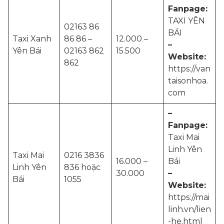
Fanpage:
TAXI YÊN
02163 86
BÁI
Taxi Xanh
86 86 –
12.000 –
–
Yên Bái
02163 862
15.500
Website:
862
https://van
taisonhoa.
com
–
Fanpage:
Taxi Mai
Linh Yên
Taxi Mai
0216 3836
16.000 –
Bái
Linh Yên
836 hoặc
30.000
–
Bái
1055
Website:
https://mai
linh.vn/lien
-he.html