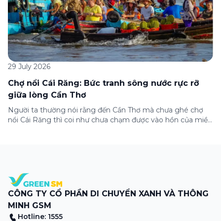
29 July 2026
Chợ nổi Cái Răng: Bức tranh sông nước rực rỡ
giữa lòng Cần Thơ
Người ta thường nói rằng đến Cần Thơ mà chưa ghé chợ
nổi Cái Răng thì coi như chưa chạm được vào hồn của miền
Tây. Từng đoàn ghe xuồng chở đầy trái cây rực rỡ, tiếng
máy nổ lách tách hòa cùng tiếng rao mời vang vọng trong
sương sớm, và cả những cây […]
CÔNG TY CỔ PHẦN DI CHUYỂN XANH VÀ THÔNG
MINH GSM
Hotline: 1555