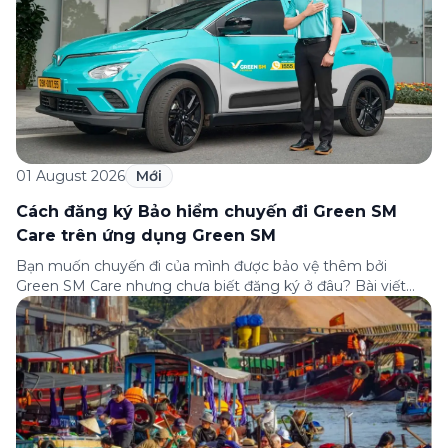
01 August 2026
Mới
Cách đăng ký Bảo hiểm chuyến đi Green SM
Care trên ứng dụng Green SM
Bạn muốn chuyến đi của mình được bảo vệ thêm bởi
Green SM Care nhưng chưa biết đăng ký ở đâu? Bài viết
dưới đây sẽ hướng dẫn chi tiết cách tham gia (và hủy tham
gia) gói bảo hiểm này ngay trên ứng dụng Green SM, cùng
những lưu ý quan trọng trước khi […]