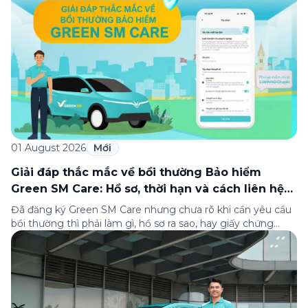
thành lập (8/8/1993 đến 8/8/2026), Green SM trân […]
01 August 2026
Mới
Giải đáp thắc mắc về bồi thường Bảo hiểm
Green SM Care: Hồ sơ, thời hạn và cách liên hệ
hỗ trợ
Đã đăng ký Green SM Care nhưng chưa rõ khi cần yêu cầu
bồi thường thì phải làm gì, hồ sơ ra sao, hay giấy chứng
nhận bảo hiểm tìm ở đâu? Bài viết này tổng hợp đầy đủ các
câu hỏi thường gặp nhất về quy trình bồi thường và hỗ trợ
của Green […]