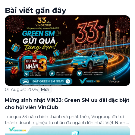
Bài viết gần đây
01 August 2026
Mới
Mừng sinh nhật VIN33: Green SM ưu đãi đặc biệt
cho hội viên VinClub
Trải qua 33 năm hình thành và phát triển, Vingroup đã trở
thành doanh nghiệp tư nhân đa ngành lớn nhất Việt Nam,
lọt Top 30 doanh nghiệp lớn nhất Đông Nam Á theo bảng
xếp hạng của Tạp chí Fortune (Mỹ). Nhân kỷ niệm 33 năm