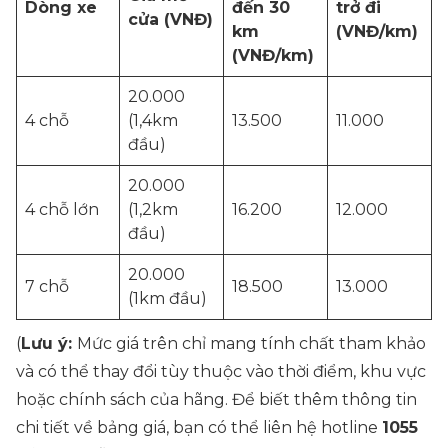
Dòng xe
đến 30
trở đi
cửa (VNĐ)
km
(VNĐ/km)
(VNĐ/km)
20.000
4 chỗ
(1,4km
13.500
11.000
đầu)
20.000
4 chỗ lớn
(1,2km
16.200
12.000
đầu)
20.000
7 chỗ
18.500
13.000
(1km đầu)
(
Lưu ý:
Mức giá trên chỉ mang tính chất tham khảo
và có thể thay đổi tùy thuộc vào thời điểm, khu vực
hoặc chính sách của hãng. Để biết thêm thông tin
chi tiết về bảng giá, bạn có thể liên hệ hotline
1055