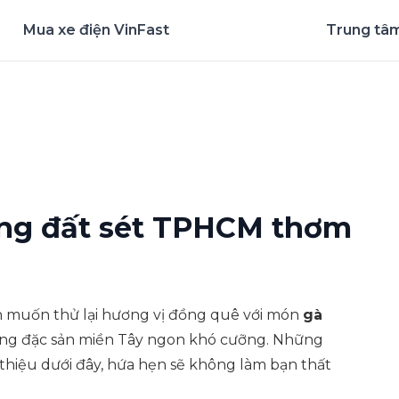
Mua xe điện VinFast
Trung tâm
nghiệm ứng dụng ngay
ớng đất sét TPHCM thơm
ạn muốn thử lại hương vị đồng quê với món
gà
ững đặc sản miền Tây ngon khó cưỡng. Những
thiệu dưới đây, hứa hẹn sẽ không làm bạn thất