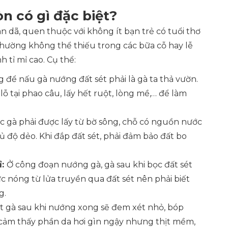
n có gì đặc biệt?
n dã, quen thuộc với không ít bạn trẻ có tuổi thơ
thường không thể thiếu trong các bữa cỗ hay lễ
h tỉ mỉ cao. Cụ thể:
g để nấu gà nướng đất sét phải là gà ta thả vườn.
ỗ tại phao câu, lấy hết ruột, lòng mề,… để làm
c gà phải được lấy từ bờ sông, chỗ có nguồn nước
ủ độ dẻo. Khi đắp đất sét, phải đảm bảo đất bo
ỉ:
Ở công đoạn nướng gà, gà sau khi bọc đất sét
c nóng từ lửa truyền qua đất sét nên phải biết
g.
t gà sau khi nướng xong sẽ đem xét nhỏ, bóp
ẽ cảm thấy phần da hơi gìn ngậy nhưng thịt mềm,