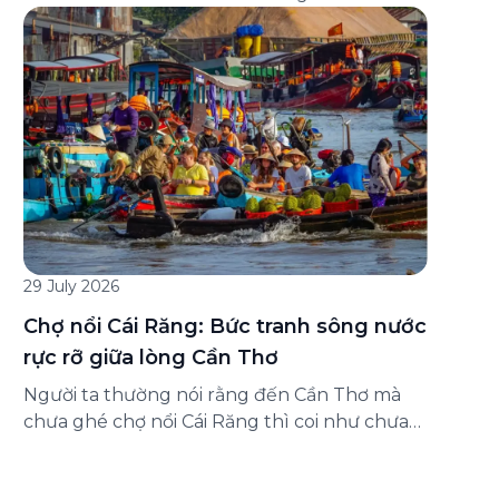
đăng ký ở đâu? Bài viết dưới đây sẽ hướng
dẫn chi tiết cách tham gia (và hủy tham gia)
gói bảo hiểm này ngay trên ứng dụng Green
SM, cùng những lưu ý quan trọng trước khi
[…]
29 July 2026
Chợ nổi Cái Răng: Bức tranh sông nước
rực rỡ giữa lòng Cần Thơ
Người ta thường nói rằng đến Cần Thơ mà
chưa ghé chợ nổi Cái Răng thì coi như chưa
chạm được vào hồn của miền Tây. Từng
đoàn ghe xuồng chở đầy trái cây rực rỡ, tiếng