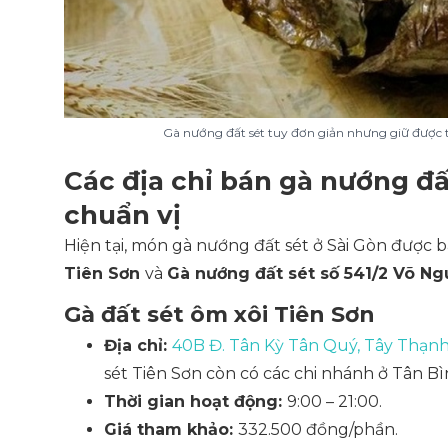
Gà nướng đất sét tuy đơn giản nhưng giữ được 
Các địa chỉ bán gà nướng 
chuẩn vị
Hiện tại, món gà nướng đất sét ở Sài Gòn được bá
Tiên Sơn
và
Gà nướng đất sét số 541/2 Võ N
Gà đất sét ôm xôi Tiên Sơn
Địa chỉ:
40B Đ. Tân Kỳ Tân Quý, Tây Thạn
sét Tiên Sơn còn có các chi nhánh ở Tân Bì
Thời gian hoạt động:
9:00 – 21:00.
Giá tham khảo:
332.500 đồng/phần.