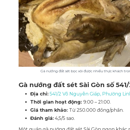
Gà nướng đất sét bọc xôi được nhiều thực khách tro
Gà nướng đất sét Sài Gòn số 541
Địa chỉ:
541/2 Võ Nguyên Giáp, Phường Li
Thời gian hoạt động:
9:00 – 21:00.
Giá tham khảo:
Từ 250.000 đồng/phần.
Đánh giá:
4,5/5 sao.
Một quán gà nướng đất sét Sài Gòn ngon khác 