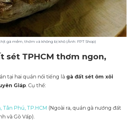
thịt gà mềm, thơm và không bị khô (Ảnh: FPT Shop)
đất sét TPHCM thơm ngon,
n tại hai quán nổi tiếng là
gà đất sét ôm xôi
guyên Giáp
. Cụ thể:
h, Tân Phú, TP.HCM
(Ngoài ra, quán gà nướng đất
nh và Gò Vấp).