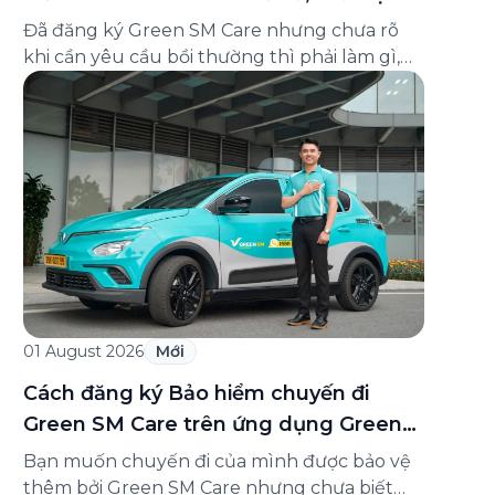
và cách liên hệ hỗ trợ
Đã đăng ký Green SM Care nhưng chưa rõ
khi cần yêu cầu bồi thường thì phải làm gì,
hồ sơ ra sao, hay giấy chứng nhận bảo hiểm
tìm ở đâu? Bài viết này tổng hợp đầy đủ các
câu hỏi thường gặp nhất về quy trình bồi
thường và hỗ trợ của Green […]
01 August 2026
Mới
Cách đăng ký Bảo hiểm chuyến đi
Green SM Care trên ứng dụng Green
SM
Bạn muốn chuyến đi của mình được bảo vệ
thêm bởi Green SM Care nhưng chưa biết