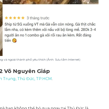
ng và ngoài thành phố yêu thích (Ảnh: Sưu tầm Internet)
/2 Võ Nguyên Giáp
nh Trung, Thủ Đức, TP.HCM
.
mà bạn không thể bỏ qua ngay tại Thủ Đức là