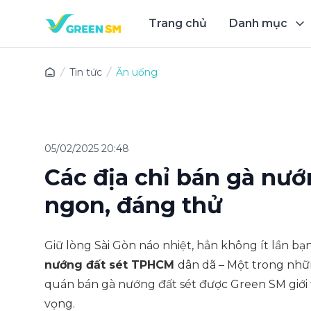
Trang chủ
Danh mục
Trải 
Tin tức
Ăn uống
05/02/2025 20:48
Các địa chỉ bán gà nư
ngon, đáng thử
Giữ lòng Sài Gòn náo nhiệt, hẳn không ít lần b
nướng đất sét TPHCM
dân dã – Một trong nh
quán bán gà nướng đất sét được Green SM giới 
vọng.