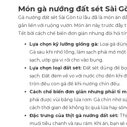
Món gà nướng đất sét Sài Gò
Gà nướng đất sét Sài Gòn từ lâu đã là món ăn dâ
gắn liền với ruộng vườn. Món ăn này trước đây 
Tết bởi cách chế biến đơn giản nhưng đòi hỏi tín
Lựa chọn kỹ lưỡng giống gà:
Loại gà dùn
Gà sau khi nhổ lông, làm sạch phải mở một l
sạch, ướp gia vị rồi cho vào bụng.
Lựa chọn loại đất sét:
Đất sét dùng để bọ
sạch. Đất đem về vo với nước cho đến khi đ
tròn đều con gà để khi nướng chín đều.
Cách chế biến đơn giản nhưng phải tỉ m
phải được vùi bằng lửa rơm. Gà chín nhờ sứ
cách thời gian để không bị quá lửa hay sốn
Đặc trưng của thịt gà nướng đất sét:
Thị
muối tiêu chanh và rau răm. Khi ăn, bạn s