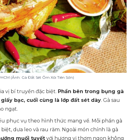
PHCM (Ảnh: Gà Đất Sét Ôm Xôi Tiên Sơn)
a vị bí truyền đặc biệt.
Phần bên trong bụng gà
 giấy bạc, cuối cùng là lớp đất sét dày
. Gà sau
o ngạt.
yếu phục vụ theo hình thức mang về. Mỗi phần gà
iệt, dưa leo và rau răm. Ngoài món chính là gà
nướng muối tuyết
với hương vị thơm ngon không