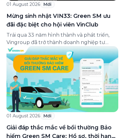
01 August 2026
Mới
Mừng sinh nhật VIN33: Green SM ưu
đãi đặc biệt cho hội viên VinClub
Trải qua 33 năm hình thành và phát triển,
Vingroup đã trở thành doanh nghiệp tư
nhân đa ngành lớn nhất Việt Nam, lọt Top 30
doanh nghiệp lớn nhất Đông Nam Á theo
bảng xếp hạng của Tạp chí Fortune (Mỹ).
Nhân kỷ niệm 33 năm thành lập (8/8/1993
đến 8/8/2026), Green SM trân […]
01 August 2026
Mới
Giải đáp thắc mắc về bồi thường Bảo
hiểm Green SM Care: Hồ sơ, thời hạn