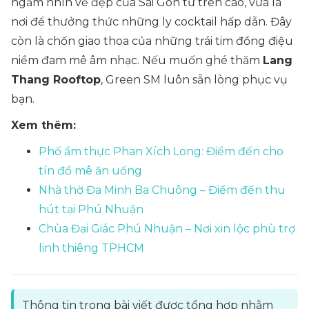
ngắm nhìn vẻ đẹp của Sài Gòn từ trên cao, vừa là
nơi để thưởng thức những ly cocktail hấp dẫn. Đây
còn là chốn giao thoa của những trái tim đồng điệu
niềm đam mê âm nhạc. Nếu muốn ghé thăm
Lang
Thang Rooftop
, Green SM luôn sẵn lòng phục vụ
bạn.
Xem thêm:
Phố ẩm thực Phan Xích Long: Điểm đến cho
tín đồ mê ăn uống
Nhà thờ Đa Minh Ba Chuông – Điểm đến thu
hút tại Phú Nhuận
Chùa Đại Giác Phú Nhuận – Nơi xin lộc phù trợ
linh thiêng TPHCM
Thông tin trong bài viết được tổng hợp nhằm