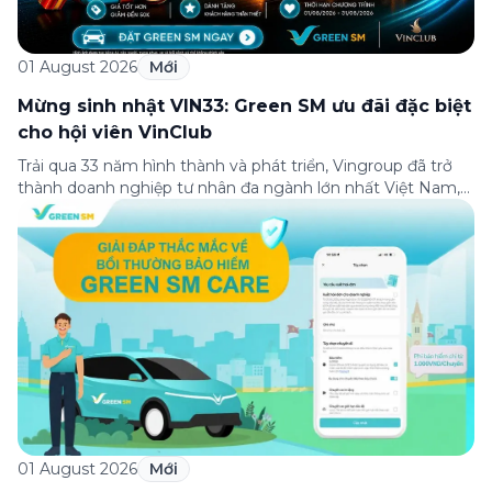
01 August 2026
Mới
Mừng sinh nhật VIN33: Green SM ưu đãi đặc biệt
cho hội viên VinClub
Trải qua 33 năm hình thành và phát triển, Vingroup đã trở
thành doanh nghiệp tư nhân đa ngành lớn nhất Việt Nam,
lọt Top 30 doanh nghiệp lớn nhất Đông Nam Á theo bảng
xếp hạng của Tạp chí Fortune (Mỹ). Nhân kỷ niệm 33 năm
thành lập (8/8/1993 đến 8/8/2026), Green SM trân […]
01 August 2026
Mới