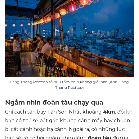
Lang Thang Rooftop sở hữu tầm nhìn không giới hạn (Ảnh: Lang
Thang Rooftop)
Ngắm nhìn đoàn tàu chạy qua
Chỉ cách sân bay Tân Sơn Nhất khoảng
4km
, đôi khi
bạn có thể sẽ bắt gặp khung cảnh máy bay chuẩn
bị cất cánh hoặc hạ cánh. Ngoài ra, có những lúc
bạn sẽ có cơ hội ngắm nhìn cảnh
đoàn tàu
đi qua