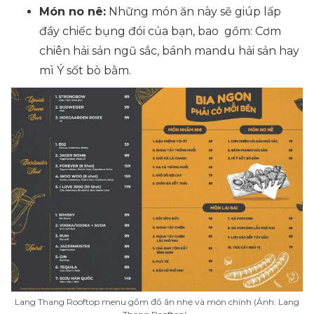
Món no nê:
Những món ăn này sẽ giúp lấp
đầy chiếc bụng đói của bạn, bao gồm:
Cơm
chiên hải sản ngũ sắc, bánh mandu hải sản hay
mì Ý sốt bò bằm
.
Lang Thang Rooftop menu gồm đồ ăn nhẹ và món chính (Ảnh: Lang