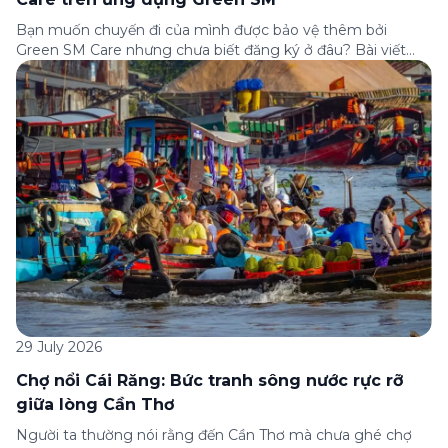
Bạn muốn chuyến đi của mình được bảo vệ thêm bởi
Green SM Care nhưng chưa biết đăng ký ở đâu? Bài viết
dưới đây sẽ hướng dẫn chi tiết cách tham gia (và hủy tham
gia) gói bảo hiểm này ngay trên ứng dụng Green SM, cùng
những lưu ý quan trọng trước khi […]
29 July 2026
Chợ nổi Cái Răng: Bức tranh sông nước rực rỡ
giữa lòng Cần Thơ
Người ta thường nói rằng đến Cần Thơ mà chưa ghé chợ