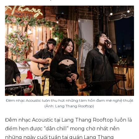
Đêm nhạc Acoustic luôn thu hút những tâm hồn đam mê nghệ thuật
(Ảnh: Lang Thang Rooftop)
Đêm nhạc Acoustic tại Lang Thang Rooftop luôn là
điểm hẹn được “
dân chill
” mong chờ nhất nên
những ngày cuối tuần tại quán Lang Thang