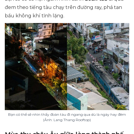
đem theo tiếng tàu chạy trên đường ray, phá tan
bầu không khí tĩnh lặng.
Bạn có thể sẽ nhìn thấy đoàn tàu đi ngang qua dù là ngày hay đêm
(Ảnh: Lang Thang Rooftop)