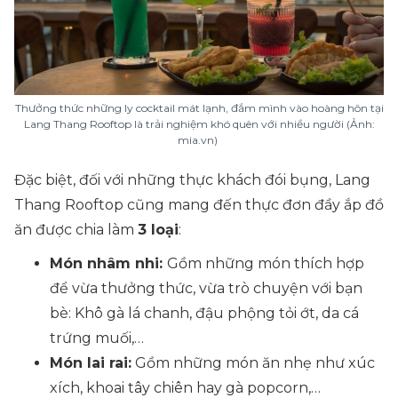
Thưởng thức những ly cocktail mát lạnh, đắm mình vào hoàng hôn tại
Lang Thang Rooftop là trải nghiệm khó quên với nhiều người (Ảnh:
mia.vn)
Đặc biệt, đối với những thực khách đói bụng, Lang
Thang Rooftop cũng mang đến thực đơn đầy ắp đồ
ăn được chia làm
3 loại
:
Món nhâm nhi:
Gồm những món thích hợp
để vừa thưởng thức, vừa trò chuyện với bạn
bè:
Khô gà lá chanh, đậu phộng tỏi ớt, da cá
trứng muối
,…
Món lai rai:
Gồm những món ăn nhẹ như
xúc
xích, khoai tây chiên hay gà popcorn
,…