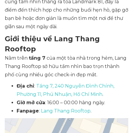
cùng tầm nhìn thẳng ra tòa Landmark 81, đây là
điểm đến thích hợp cho những buổi hẹn hò, gặp gỡ
bạn bè hoặc đơn giản là muốn tìm một nơi để thư
giãn sau một ngày dài.
Giới thiệu về Lang Thang
Rooftop
Nằm trên
tầng 7
của một tòa nhà trong hẻm, Lang
Thang Rooftop sở hữu tầm nhìn bao trọn thành
phố cùng nhiều góc check-in đẹp mắt.
Địa chỉ
:
Tầng 7, 240 Nguyễn Đình Chính,
Phường 11, Phú Nhuận, Hồ Chí Minh
.
Giờ mở cửa
: 16:00 – 00:00 hàng ngày.
Fanpage
:
Lang Thang Rooftop
.