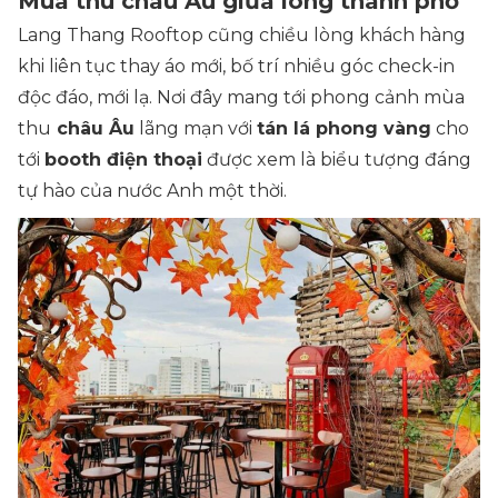
Mùa thu châu Âu giữa lòng thành phố
Lang Thang Rooftop cũng chiều lòng khách hàng
khi liên tục thay áo mới, bố trí nhiều góc check-in
độc đáo, mới lạ. Nơi đây mang tới phong cảnh mùa
thu
châu Âu
lãng mạn với
tán lá phong vàng
cho
tới
booth điện thoại
được xem là biểu tượng đáng
tự hào của nước Anh một thời.