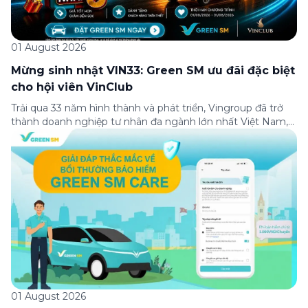
01 August 2026
Mừng sinh nhật VIN33: Green SM ưu đãi đặc biệt
cho hội viên VinClub
Trải qua 33 năm hình thành và phát triển, Vingroup đã trở
thành doanh nghiệp tư nhân đa ngành lớn nhất Việt Nam,
lọt Top 30 doanh nghiệp lớn nhất Đông Nam Á theo bảng
xếp hạng của Tạp chí Fortune (Mỹ). Nhân kỷ niệm 33 năm
thành lập (8/8/1993 đến 8/8/2026), Green SM trân […]
01 August 2026