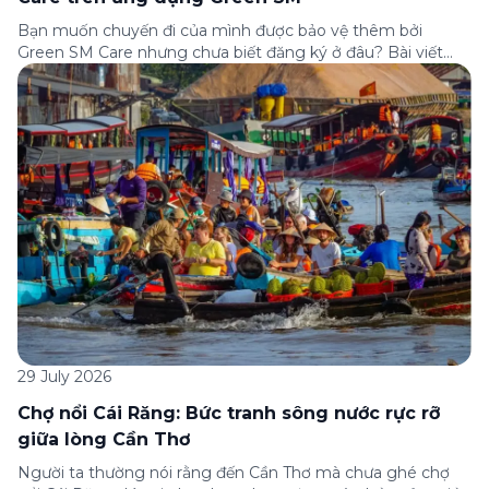
Bạn muốn chuyến đi của mình được bảo vệ thêm bởi
Green SM Care nhưng chưa biết đăng ký ở đâu? Bài viết
dưới đây sẽ hướng dẫn chi tiết cách tham gia (và hủy tham
gia) gói bảo hiểm này ngay trên ứng dụng Green SM, cùng
những lưu ý quan trọng trước khi […]
29 July 2026
Chợ nổi Cái Răng: Bức tranh sông nước rực rỡ
giữa lòng Cần Thơ
Người ta thường nói rằng đến Cần Thơ mà chưa ghé chợ