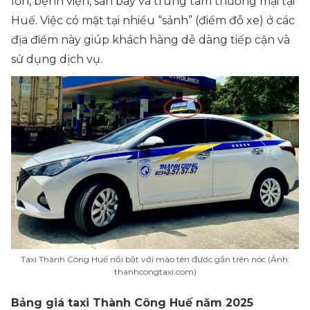
lớn, bệnh viện, sân bay và trung tâm thương mại tại
Huế. Việc có mặt tại nhiều “sảnh” (điểm đỗ xe) ở các
địa điểm này giúp khách hàng dễ dàng tiếp cận và
sử dụng dịch vụ.
Taxi Thành Công Huế nổi bật với mào tên được gắn trên nóc (Ảnh:
thanhcongtaxi.com)
Bảng giá taxi Thành Công Huế năm 2025