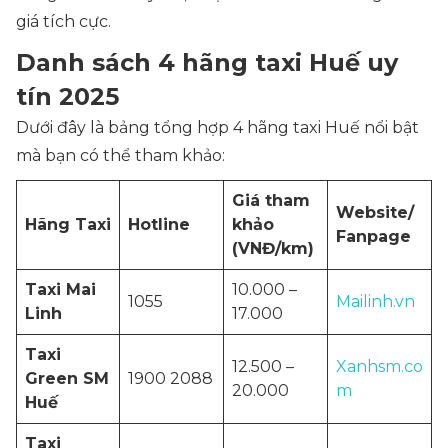
giá tích cực.
Danh sách 4 hãng taxi Huế uy
tín 2025
Dưới đây là bảng tổng hợp 4 hãng taxi Huế nổi bật
mà bạn có thể tham khảo:
Giá tham
Website/
Hãng Taxi
Hotline
khảo
Fanpage
(VNĐ/km)
Taxi Mai
10.000 –
1055
Mailinh.vn
Linh
17.000
Taxi
12.500 –
Xanhsm.co
Green SM
1900 2088
20.000
m
Huế
Taxi