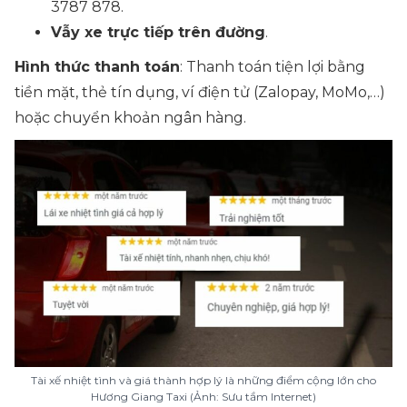
3787 878.
Vẫy xe trực tiếp trên đường
.
Hình thức thanh toán
: Thanh toán tiện lợi bằng
tiền mặt, thẻ tín dụng, ví điện tử (Zalopay, MoMo,…)
hoặc
chuyển khoản ngân hàng
.
Tài xế nhiệt tình và giá thành hợp lý là những điểm cộng lớn cho
Hương Giang Taxi (Ảnh: Sưu tầm Internet)