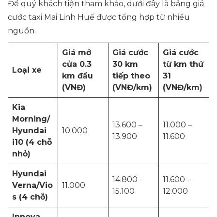
Để quý khách tiện tham khảo, dưới đây là bảng giá
cước taxi Mai Linh Huế được tổng hợp từ nhiều
nguồn.
Giá mở
Giá cước
Giá cước
cửa 0.3
30 km
từ km thứ
Loại xe
km đầu
tiếp theo
31
(VNĐ)
(VNĐ/km)
(VNĐ/km)
Kia
Morning/
13.600 –
11.000 –
Hyundai
10.000
13.900
11.600
i10 (4 chỗ
nhỏ)
Hyundai
14.800 –
11.600 –
Verna/Vio
11.000
15.100
12.000
s (4 chỗ)
Innova