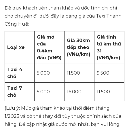
Để quý khách tiện tham khảo và ước tính chi phí
cho chuyến đi, dưới đây là bảng giá của Taxi Thành
Công Huế:
Giá mở
Giá tính
Giá 30km
cửa
từ km thứ
Loại xe
tiếp theo
0.4km
31
(VNĐ/km)
đầu (VNĐ)
(VNĐ/km)
Taxi 4
5.000
11.500
9.500
chỗ
Taxi 7
5.000
16.000
11.500
chỗ
(Lưu ý: Mức giá tham khảo tại thời điểm tháng
1/2025 và có thể thay đổi tùy thuộc chính sách của
hãng. Để cập nhật giá cước mới nhất, bạn vui lòng