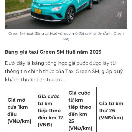
Green SM hoạt động tại Huế với quy mô đội xe khá lớn (Ảnh: Green
SM)
Bảng giá taxi Green SM Huế năm 2025
Dưới đây là bảng tổng hợp giá cước được lấy từ
thông tin chính thức của Taxi Green SM, giúp quý
khách thuận tiện tra cứu.
Giá cước
Giá cước
Giá mở
từ km
từ km
Giá từ km
cửa 1km
tiếp theo
tiếp theo
thứ 26
đầu
đến km
đến km 12
(VNĐ/km)
(VNĐ/km)
25
(VNĐ)
(VNĐ/km)