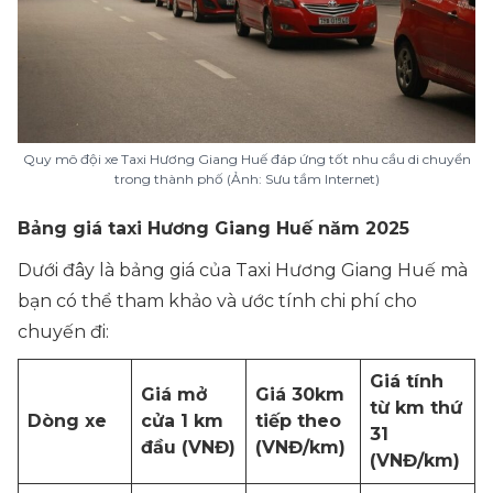
Quy mô đội xe Taxi Hương Giang Huế đáp ứng tốt nhu cầu di chuyển
trong thành phố (Ảnh: Sưu tầm Internet)
Bảng giá taxi Hương Giang Huế năm 2025
Dưới đây là bảng giá của Taxi Hương Giang Huế mà
bạn có thể tham khảo và ước tính chi phí cho
chuyến đi:
Giá tính
Giá mở
Giá 30km
từ km thứ
Dòng xe
cửa 1 km
tiếp theo
31
đầu (VNĐ)
(VNĐ/km)
(VNĐ/km)